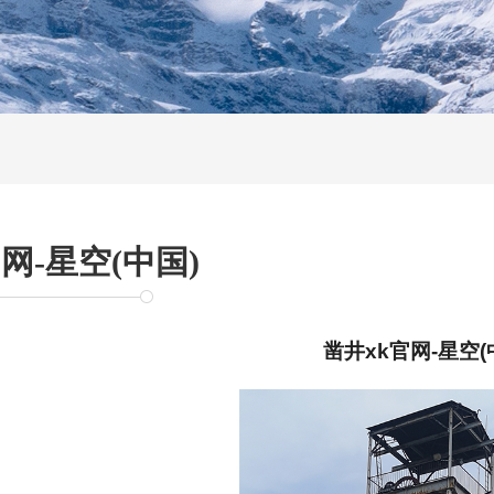
官网-星空(中国)
凿井xk官网-星空(