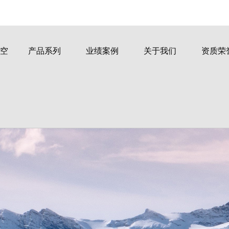
星空
产品系列
业绩案例
关于我们
资质荣