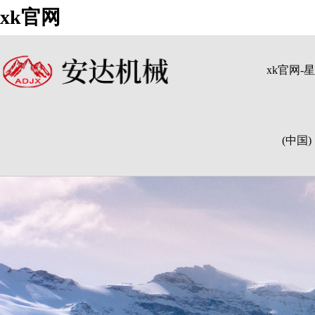
xk官网
xk官网-
(中国)