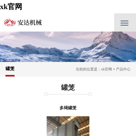
xk官网
罐笼
当前的位置是：
xk官网
>
产品中心
罐笼
多绳罐笼